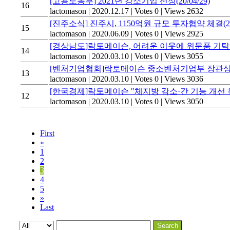
[고용노동부] 2021년 강소기업 선정(20/04/29)
16
lactomason
|
2020.12.17
|
Votes 0
|
Views 2632
[진주소식] 진주시, 1150억원 규모 투자협약 체결(20/
15
lactomason
|
2020.06.09
|
Votes 0
|
Views 2925
[경상남도]락토메이슨, 어려운 이웃에 위문품 기탁 (20
14
lactomason
|
2020.03.10
|
Votes 0
|
Views 3055
[벤처기업협회]락토메이슨 중소벤처기업부 장관상 수상(
13
lactomason
|
2020.03.10
|
Votes 0
|
Views 3036
[한국경제]락토메이슨 "체지방 감소·간 기능 개선 유산균
12
lactomason
|
2020.03.10
|
Votes 0
|
Views 3050
First
«
1
2
3
4
5
»
Last
Search