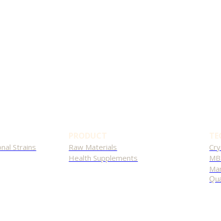
PRODUCT
TE
nal Strains
Raw Materials
Cry
Health Supplements
MB
Man
Qua