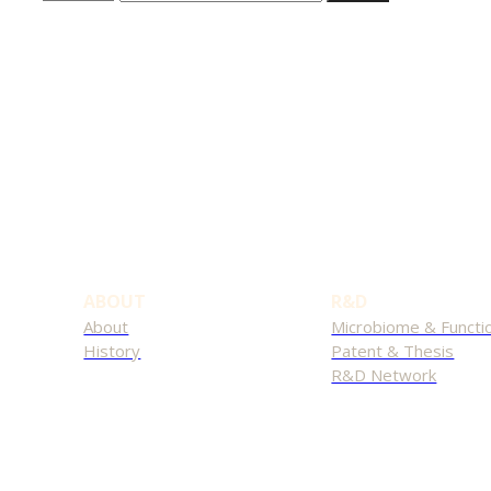
ABOUT
R&D
About
Microbiome & Functio
History
Patent & Thesis
R&D Network